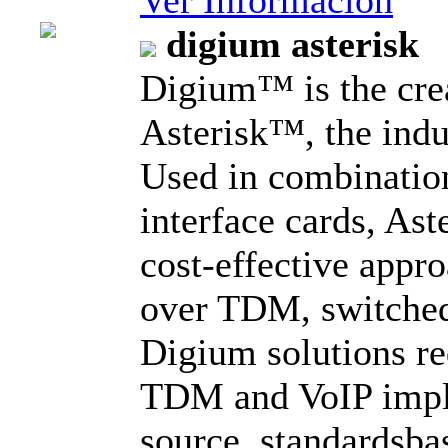
Ver Información
digium asterisk
Digium™ is the cre
Asterisk™, the indu
Used in combinatio
interface cards, Aste
cost-effective appro
over TDM, switched,
Digium solutions red
TDM and VoIP impl
source, standardsba